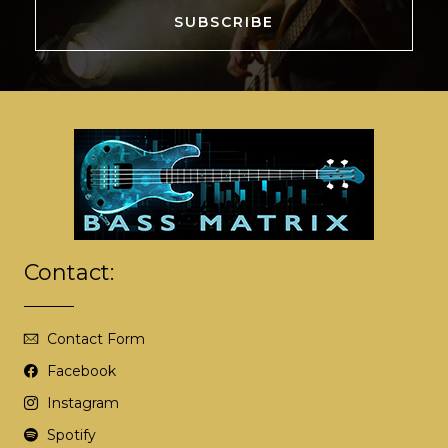
SUBSCRIBE
A
l
t
e
r
n
a
t
i
Contact:
v
e
:
Contact Form
Facebook
Instagram
Spotify